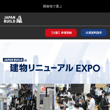
Press
ス
開催地で選ぶ
Escape
キ
to
ッ
close
ホーム
グ
プ
the
ロ
2026年08月26日
し
ー
menu.
インテックス大阪/ INTEX OSAKA
バ
【大阪】来場登録
出展資料請求
て
ル
進
ナ
8月_大阪
ビ
む
2026年08月26日
ゲ
インテックス大阪/ INTEX OSAKA
ー
シ
ョ
12月_東京
ン
2026年12月02日
を
東京ビッグサイト/Tokyo Big Sight
折
り
た
3月_建設DX展＋（プラス）
た
2027年03月17日
む
東京ビッグサイト/Tokyo Big Sight