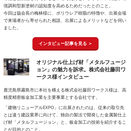
は、コンクリート構造物や建築物に樹脂をコーティングし長寿
命性と強靭性を付与するという考え方と、ポリウレア樹脂や環
境調和型新塗材の認知度を高めるためだったとのこと。
今回は協会長の梅林様に、ポリウレア樹脂の特徴や、出展会場
で来場者から寄せられた相談、出展によるメリットなどを伺い
ました。
インタビュー記事を見る ＞
オリジナル仕上げ材「メタルフュージ
ョン」の魅力を訴求。株式会社藤田ワ
ークス様インタビュー
鹿児島県霧島市に本社を構える株式会社藤田ワークス様は、高
精度精密板金加工業を主要事業とする会社です。
「建物リニューアルEXPO」に出展されたのは、従来の取引先
とは違う建設業界に向けて、独自の製法で開発した金属製仕上