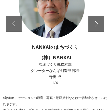
築57年の日建一号館ビルの
環境改修
（株）日建設計
エンジニアリング部門
機械設備エンジニアリンググループ 部長
田中 宏昌
2/4
※敬称略。セッションの録音、写真・動画撮影などは一切禁止させていた