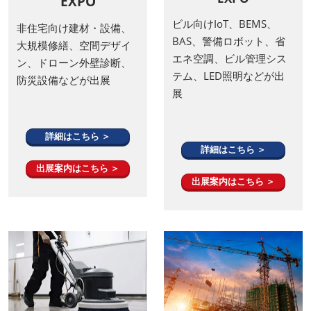
建物リニューアル
スマートビルディング
EXPO
EXPO
ビル向けIoT、BEMS、
非住宅向け建材・設備、
BAS、警備ロボット、省
大規模修繕、空間デザイ
エネ空調、ビル管理シス
ン、ドローン外壁診断、
テム、LED照明などが出
防災設備などが出展
展
詳細はこちら ＞
詳細はこちら ＞
出展案内はこちら ＞
出展案内はこちら ＞