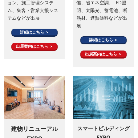
工務店向けDXソリューシ
CO2見える化、EV充電設
ョン、施工管理システ
備、省エネ空調、LED照
ム、集客・営業支援シス
明、太陽光、蓄電池、断
テムなどが出展
熱材、遮熱塗料などが出
展
詳細はこちら ＞
詳細はこちら ＞
出展案内はこちら ＞
出展案内はこちら ＞