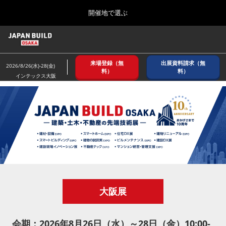
Press
ス
開催地で選ぶ
Escape
キ
to
ッ
close
ホーム
グ
プ
the
ロ
2026年08月26日
し
ー
menu.
インテックス大阪/ INTEX OSAKA
来場登録（無
出展資料請求（無
バ
2026/8/26(水)-28(金)
て
料）
料）
ル
インテックス大阪
進
ナ
8月_大阪
ビ
む
2026年08月26日
ゲ
インテックス大阪/ INTEX OSAKA
ー
シ
ョ
12月_東京
ン
2026年12月02日
を
東京ビッグサイト/Tokyo Big Sight
折
り
た
3月_建設DX展＋（プラス）
た
大阪展
2027年03月17日
む
東京ビッグサイト/Tokyo Big Sight
会期：2026年8月26日（水）～28日（金）10:00-