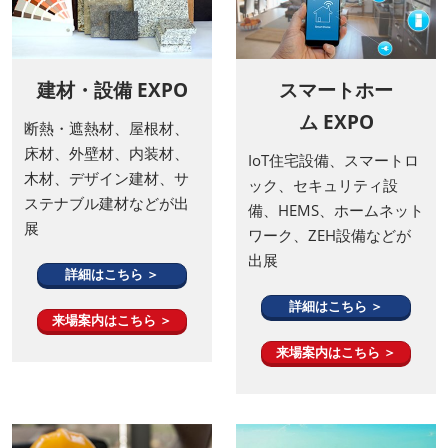
建材・設備 EXPO
スマートホー
ム EXPO
断熱・遮熱材、屋根材、
床材、外壁材、内装材、
IoT住宅設備、スマートロ
木材、デザイン建材、サ
ック、セキュリティ設
ステナブル建材などが出
備、HEMS、ホームネット
展
ワーク、ZEH設備などが
出展
詳細はこちら ＞
詳細はこちら ＞
来場案内はこちら ＞
来場案内はこちら ＞