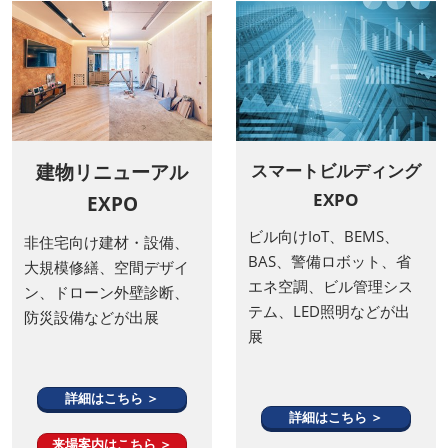
建物リニューアル
スマートビルディング
EXPO
EXPO
ビル向けIoT、BEMS、
非住宅向け建材・設備、
BAS、警備ロボット、省
大規模修繕、空間デザイ
エネ空調、ビル管理シス
ン、ドローン外壁診断、
テム、LED照明などが出
防災設備などが出展
展
詳細はこちら ＞
詳細はこちら ＞
来場案内はこちら ＞