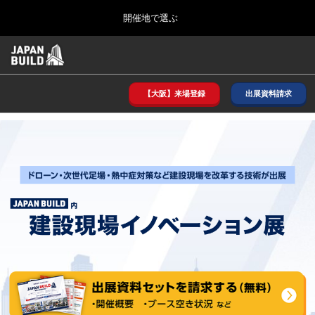
Press
ス
開催地で選ぶ
Escape
キ
to
ッ
close
ホーム
グ
プ
the
ロ
2026年08月26日
し
ー
menu.
インテックス大阪/ INTEX OSAKA
バ
【大阪】来場登録
出展資料請求
て
ル
進
ナ
8月_大阪
ビ
む
2026年08月26日
ゲ
インテックス大阪/ INTEX OSAKA
ー
シ
ョ
12月_東京
ン
2026年12月02日
を
東京ビッグサイト/Tokyo Big Sight
折
り
た
3月_建設DX展＋（プラス）
た
2027年03月17日
む
東京ビッグサイト/Tokyo Big Sight