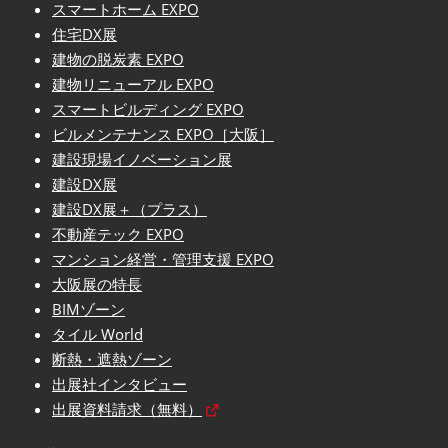
スマートホーム EXPO
住宅DX展
建物の脱炭素 EXPO
建物リニューアル EXPO
スマートビルディング EXPO
ビルメンテナンス EXPO［大阪］
建設現場イノベーション展
建設DX展
建設DX展＋（プラス）
不動産テック EXPO
マンション経営・管理支援 EXPO
大阪展の特長
BIMゾーン
タイル World
断熱・遮熱ゾーン
出展社インタビュー
出展資料請求（無料）