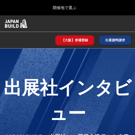
Press
ス
開催地で選ぶ
Escape
キ
to
ッ
close
ホーム
グ
プ
the
ロ
2026年08月26日
し
ー
menu.
インテックス大阪/ INTEX OSAKA
バ
【大阪】来場登録
出展資料請求
て
ル
進
ナ
8月_大阪
お
ビ
む
2026年08月26日
ゲ
インテックス大阪/ INTEX OSAKA
ー
シ
役
ョ
出展社インタビ
12月_東京
ン
2026年12月02日
を
東京ビッグサイト/Tokyo Big Sight
立
折
り
ュー
た
3月_建設DX展＋（プラス）
た
ち
2027年03月17日
む
東京ビッグサイト/Tokyo Big Sight