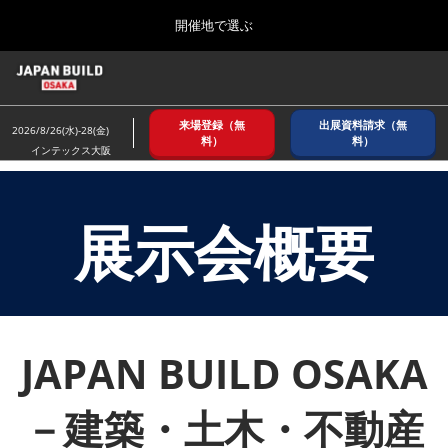
Press
ス
開催地で選ぶ
Escape
キ
to
ッ
close
ホーム
グ
プ
the
ロ
2026年08月26日
し
ー
menu.
インテックス大阪/ INTEX OSAKA
来場登録（無
出展資料請求（無
バ
2026/8/26(水)-28(金)
て
料）
料）
ル
インテックス大阪
進
ナ
8月_大阪
ビ
む
2026年08月26日
ゲ
インテックス大阪/ INTEX OSAKA
ー
展示会概要
シ
ョ
12月_東京
ン
2026年12月02日
を
東京ビッグサイト/Tokyo Big Sight
折
り
た
JAPAN BUILD OSAKA
3月_建設DX展＋（プラス）
た
2027年03月17日
む
東京ビッグサイト/Tokyo Big Sight
－建築・土木・不動産