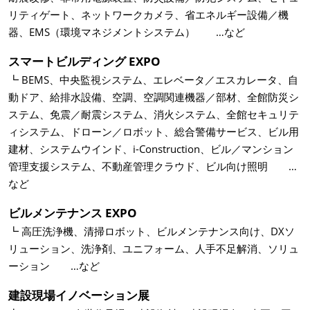
リティゲート、ネットワークカメラ、省エネルギー設備／機
器、EMS（環境マネジメントシステム） …など
スマートビルディング EXPO
┗ BEMS、中央監視システム、エレベータ／エスカレータ、自
動ドア、給排水設備、空調、空調関連機器／部材、全館防災シ
ステム、免震／耐震システム、消火システム、全館セキュリテ
ィシステム、ドローン／ロボット、総合警備サービス、ビル用
建材、システムウインド、i-Construction、ビル／マンション
管理支援システム、不動産管理クラウド、ビル向け照明 …
など
ビルメンテナンス EXPO
┗ 高圧洗浄機、清掃ロボット、ビルメンテナンス向け、DXソ
リューション、洗浄剤、ユニフォーム、人手不足解消、ソリュ
ーション …など
建設現場イノベーション展