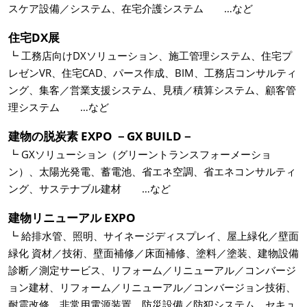
スケア設備／システム、在宅介護システム …など
住宅DX展
┗ 工務店向けDXソリューション、施工管理システム、住宅プ
レゼンVR、住宅CAD、パース作成、BIM、工務店コンサルティ
ング、集客／営業支援システム、見積／積算システム、顧客管
理システム …など
建物の脱炭素 EXPO －GX BUILD－
┗ GXソリューション（グリーントランスフォーメーショ
ン）、太陽光発電、蓄電池、省エネ空調、省エネコンサルティ
ング、サステナブル建材 …など
建物リニューアル EXPO
┗ 給排水管、照明、サイネージディスプレイ、屋上緑化／壁面
緑化 資材／技術、壁面補修／床面補修、塗料／塗装、建物設備
診断／測定サービス、リフォーム／リニューアル／コンバージ
ョン建材、リフォーム／リニューアル／コンバージョン技術、
耐震改修、非常用電源装置、防災設備／防犯システム、セキュ