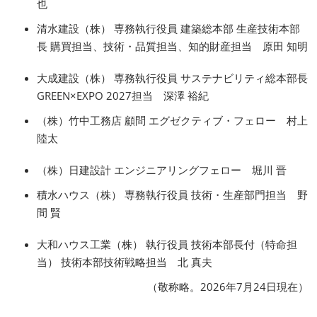
也
清水建設（株） 専務執行役員 建築総本部 生産技術本部
長 購買担当、技術・品質担当、知的財産担当 原田 知明
大成建設（株） 専務執行役員 サステナビリティ総本部長
GREEN×EXPO 2027担当 深澤 裕紀
（株）竹中工務店 顧問 エグゼクティブ・フェロー 村上
陸太
（株）日建設計 エンジニアリングフェロー 堀川 晋
積水ハウス（株） 専務執行役員 技術・生産部門担当 野
間 賢
大和ハウス工業（株） 執行役員 技術本部長付（特命担
当） 技術本部技術戦略担当 北 真夫
（敬称略。2026年7月24日現在）