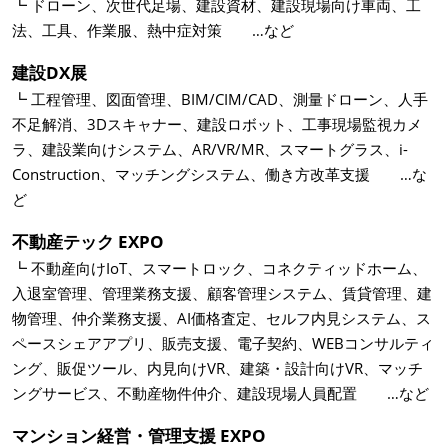
┗ ドローン、次世代足場、建設資材、建設現場向け車両、工
法、工具、作業服、熱中症対策 …など
建設DX展
┗ 工程管理、図面管理、BIM/CIM/CAD、測量ドローン、人手
不足解消、3Dスキャナー、建設ロボット、工事現場監視カメ
ラ、建設業向けシステム、AR/VR/MR、スマートグラス、i-
Construction、マッチングシステム、働き方改革支援 …な
ど
不動産テック EXPO
┗ 不動産向けIoT、スマートロック、コネクティッドホーム、
入退室管理、管理業務支援、顧客管理システム、賃貸管理、建
物管理、仲介業務支援、AI価格査定、セルフ内見システム、ス
ペースシェアアプリ、販売支援、電子契約、WEBコンサルティ
ング、販促ツール、内見向けVR、建築・設計向けVR、マッチ
ングサービス、不動産物件仲介、建設現場人員配置 …など
マンション経営・管理支援 EXPO