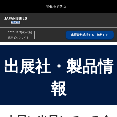
Press
ス
開催地で選ぶ
Escape
キ
to
ッ
close
ホーム
グ
プ
the
ロ
2026年08月26日
し
ー
menu.
インテックス大阪/ INTEX OSAKA
2026/12/2(水)-4(金)
バ
出展資料請求する（無料）＞
て
東京ビッグサイト
ル
進
ナ
8月_大阪
ビ
む
2026年08月26日
ゲ
インテックス大阪/ INTEX OSAKA
ー
出展社・製品情
シ
ョ
12月_東京
ン
2026年12月02日
を
東京ビッグサイト/Tokyo Big Sight
報
折
り
た
3月_建設DX展＋（プラス）
た
2027年03月17日
む
東京ビッグサイト/Tokyo Big Sight