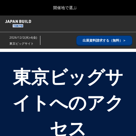
Press
ス
開催地で選ぶ
Escape
キ
to
ッ
close
ホーム
グ
プ
the
ロ
2026年08月26日
し
ー
menu.
インテックス大阪/ INTEX OSAKA
2026/12/2(水)-4(金)
バ
出展資料請求する（無料）＞
て
東京ビッグサイト
ル
進
ナ
8月_大阪
ビ
む
2026年08月26日
ゲ
インテックス大阪/ INTEX OSAKA
ー
東京ビッグサ
シ
ョ
12月_東京
ン
2026年12月02日
を
東京ビッグサイト/Tokyo Big Sight
イトへのアク
折
り
た
3月_建設DX展＋（プラス）
た
2027年03月17日
む
セス
東京ビッグサイト/Tokyo Big Sight