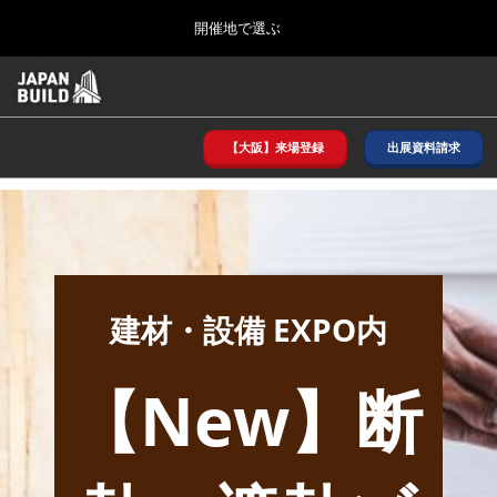
Press
ス
開催地で選ぶ
Escape
キ
to
ッ
close
ホーム
グ
プ
the
ロ
2026年08月26日
し
ー
menu.
インテックス大阪/ INTEX OSAKA
バ
【大阪】来場登録
出展資料請求
て
ル
進
ナ
8月_大阪
ビ
む
2026年08月26日
ゲ
インテックス大阪/ INTEX OSAKA
ー
シ
ョ
12月_東京
ン
2026年12月02日
建材・設備 EXPO内
を
東京ビッグサイト/Tokyo Big Sight
折
り
た
【New】断
3月_建設DX展＋（プラス）
た
2027年03月17日
む
東京ビッグサイト/Tokyo Big Sight