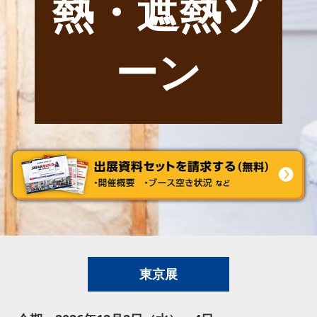
熱・遮熱ゾ
ーン
東京展