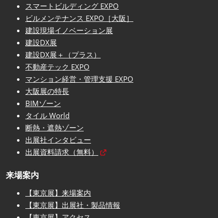
スマートビルディング EXPO
ビルメンテナンス EXPO［大阪］
建設現場イノベーション展
建設DX展
建設DX展＋（プラス）
不動産テック EXPO
マンション経営・管理支援 EXPO
大阪展の特長
BIMゾーン
タイル World
断熱・遮熱ゾーン
出展社インタビュー
出展資料請求（無料）
来場案内
【東京展】来場案内
【東京展】出展社・製品情報
【東京展】アクセス