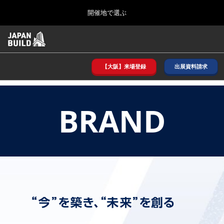
Press
ス
開催地で選ぶ
Escape
キ
to
ッ
close
ホーム
グ
プ
the
ロ
2026年08月26日
し
ー
menu.
インテックス大阪/ INTEX OSAKA
バ
【大阪】来場登録
出展資料請求
て
ル
進
ナ
8月_大阪
ビ
む
2026年08月26日
ゲ
インテックス大阪/ INTEX OSAKA
BRAND
ー
シ
ョ
12月_東京
ン
2026年12月02日
を
東京ビッグサイト/Tokyo Big Sight
折
り
た
3月_建設DX展＋（プラス）
た
2027年03月17日
む
東京ビッグサイト/Tokyo Big Sight