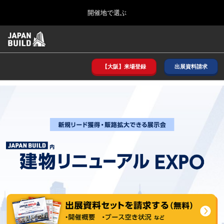
Press
ス
開催地で選ぶ
Escape
キ
to
ッ
close
ホーム
グ
プ
the
ロ
2026年08月26日
し
ー
menu.
インテックス大阪/ INTEX OSAKA
バ
【大阪】来場登録
出展資料請求
て
ル
進
ナ
8月_大阪
ビ
む
2026年08月26日
ゲ
インテックス大阪/ INTEX OSAKA
ー
シ
ョ
12月_東京
ン
2026年12月02日
を
東京ビッグサイト/Tokyo Big Sight
折
り
た
3月_建設DX展＋（プラス）
た
2027年03月17日
む
東京ビッグサイト/Tokyo Big Sight