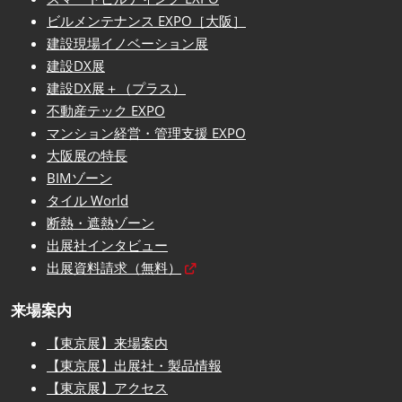
ビルメンテナンス EXPO［大阪］
建設現場イノベーション展
建設DX展
建設DX展＋（プラス）
不動産テック EXPO
マンション経営・管理支援 EXPO
大阪展の特長
BIMゾーン
タイル World
断熱・遮熱ゾーン
出展社インタビュー
出展資料請求（無料）
来場案内
【東京展】来場案内
【東京展】出展社・製品情報
【東京展】アクセス