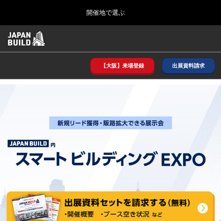
Press
ス
開催地で選ぶ
Escape
キ
to
ッ
close
ホーム
グ
プ
the
ロ
2026年08月26日
し
ー
menu.
インテックス大阪/ INTEX OSAKA
バ
【大阪】来場登録
出展資料請求
て
ル
進
ナ
8月_大阪
ビ
む
2026年08月26日
ゲ
インテックス大阪/ INTEX OSAKA
ー
シ
ョ
12月_東京
ン
2026年12月02日
を
東京ビッグサイト/Tokyo Big Sight
折
り
た
3月_建設DX展＋（プラス）
た
2027年03月17日
む
東京ビッグサイト/Tokyo Big Sight