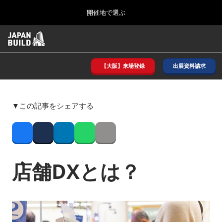
Press
ス
開催地で選ぶ
Escape
キ
to
ッ
close
ホーム
グ
プ
the
ロ
2026年08月26日
し
ー
menu.
インテックス大阪/ INTEX OSAKA
バ
【大阪】来場登録
出展資料請求
て
ル
進
ナ
8月_大阪
ビ
む
2026年08月26日
ゲ
インテックス大阪/ INTEX OSAKA
▼この記事をシェアする
ー
シ
ョ
12月_東京
ン
Facebook
Twitter
LinkedIn
Whatsapp
Copy link
2026年12月02日
を
東京ビッグサイト/Tokyo Big Sight
折
り
店舗DXとは？
た
3月_建設DX展＋（プラス）
た
2027年03月17日
む
東京ビッグサイト/Tokyo Big Sight