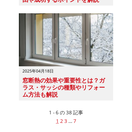
工務店DXに興味はあっても、導入にあたって気を付けるポ
2025年04月18日
窓断熱の効果や重要性とは？ガ
ラス・サッシの種類やリフォー
ム方法も解説
季節を問わず、家で快適に過ごすためには窓の断熱が重要
1 - 6 の 38 記事
1
2
3
…
7
次
前