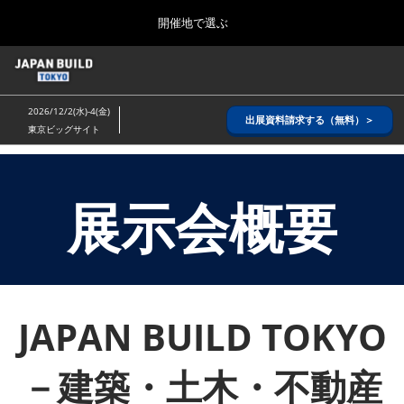
Press
ス
開催地で選ぶ
Escape
キ
to
ッ
close
ホーム
グ
プ
the
ロ
2026年08月26日
し
ー
menu.
インテックス大阪/ INTEX OSAKA
2026/12/2(水)-4(金)
バ
出展資料請求する（無料）＞
て
東京ビッグサイト
ル
進
ナ
8月_大阪
ビ
む
2026年08月26日
ゲ
インテックス大阪/ INTEX OSAKA
ー
展示会概要
シ
ョ
12月_東京
ン
2026年12月02日
を
東京ビッグサイト/Tokyo Big Sight
折
り
た
JAPAN BUILD TOKYO
3月_建設DX展＋（プラス）
た
2027年03月17日
む
東京ビッグサイト/Tokyo Big Sight
－建築・土木・不動産