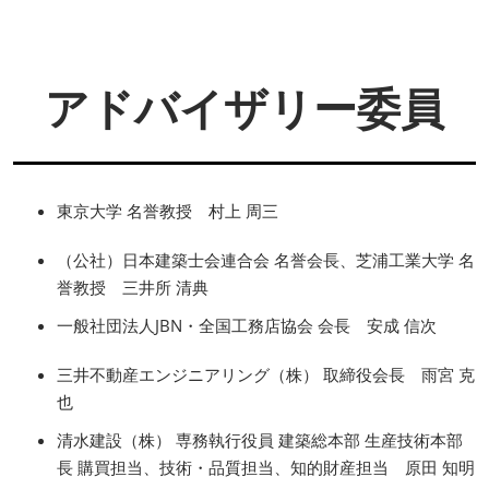
アドバイザリー委員
東京大学 名誉教授 村上 周三
（公社）日本建築士会連合会 名誉会長、芝浦工業大学 名
誉教授 三井所 清典
一般社団法人JBN・全国工務店協会 会長 安成 信次
三井不動産エンジニアリング（株） 取締役会長 雨宮 克
也
清水建設（株） 専務執行役員 建築総本部 生産技術本部
長 購買担当、技術・品質担当、知的財産担当 原田 知明