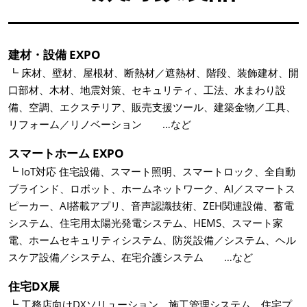
建材・設備 EXPO
┗ 床材、壁材、屋根材、断熱材／遮熱材、階段、装飾建材、開
口部材、木材、地震対策、セキュリティ、工法、水まわり設
備、空調、エクステリア、販売支援ツール、建築金物／工具、
リフォーム／リノベーション …など
スマートホーム EXPO
┗ IoT対応 住宅設備、スマート照明、スマートロック、全自動
ブラインド、ロボット、ホームネットワーク、AI／スマートス
ピーカー、AI搭載アプリ、音声認識技術、ZEH関連設備、蓄電
システム、住宅用太陽光発電システム、HEMS、スマート家
電、ホームセキュリティシステム、防災設備／システム、ヘル
スケア設備／システム、在宅介護システム …など
住宅DX展
┗ 工務店向けDXソリューション、施工管理システム、住宅プ