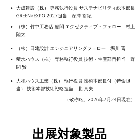
大成建設（株） 専務執行役員 サステナビリティ総本部長
GREEN×EXPO 2027担当 深澤 裕紀
（株）竹中工務店 顧問 エグゼクティブ・フェロー 村上
陸太
（株）日建設計 エンジニアリングフェロー 堀川 晋
積水ハウス（株） 専務執行役員 技術・生産部門担当 野
間 賢
大和ハウス工業（株） 執行役員 技術本部長付（特命担
当） 技術本部技術戦略担当 北 真夫
（敬称略。2026年7月24日現在）
出展対象製品