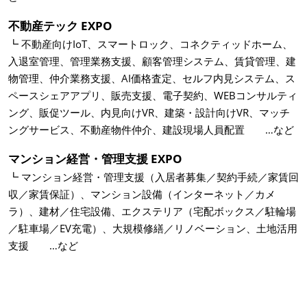
不動産テック EXPO
┗ 不動産向けIoT、スマートロック、コネクティッドホーム、
入退室管理、管理業務支援、顧客管理システム、賃貸管理、建
物管理、仲介業務支援、AI価格査定、セルフ内見システム、ス
ペースシェアアプリ、販売支援、電子契約、WEBコンサルティ
ング、販促ツール、内見向けVR、建築・設計向けVR、マッチ
ングサービス、不動産物件仲介、建設現場人員配置 …など
マンション経営・管理支援 EXPO
┗ マンション経営・管理支援（入居者募集／契約手続／家賃回
収／家賃保証）、マンション設備（インターネット／カメ
ラ）、建材／住宅設備、エクステリア（宅配ボックス／駐輪場
／駐車場／EV充電）、大規模修繕／リノベーション、土地活用
支援 …など