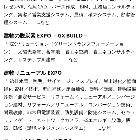
レゼンVR、住宅CAD、パース作成、BIM、工務店コンサルティ
ング、集客／営業支援システム、見積／積算システム、顧客管
理システム …など
建物の脱炭素 EXPO －GX BUILD－
┗ GXソリューション（グリーントランスフォーメーショ
ン）、太陽光発電、蓄電池、省エネ空調、省エネコンサルティ
ング、サステナブル建材 …など
建物リニューアル EXPO
┗ 給排水管、照明、サイネージディスプレイ、屋上緑化／壁面
緑化 資材／技術、壁面補修／床面補修、塗料／塗装、建物設備
診断／測定サービス、リフォーム／リニューアル／コンバージ
ョン建材、リフォーム／リニューアル／コンバージョン技術、
耐震改修、非常用電源装置、防災設備／防犯システム、セキュ
リティゲート、ネットワークカメラ、省エネルギー設備／機
器、EMS（環境マネジメントシステム） …など