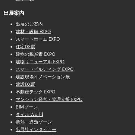
出展案内
出展のご案内
建材・設備 EXPO
スマートホーム EXPO
住宅DX展
建物の脱炭素 EXPO
建物リニューアル EXPO
スマートビルディング EXPO
建設現場イノベーション展
建設DX展
不動産テック EXPO
マンション経営・管理支援 EXPO
BIMゾーン
タイル World
断熱・遮熱ゾーン
出展社インタビュー