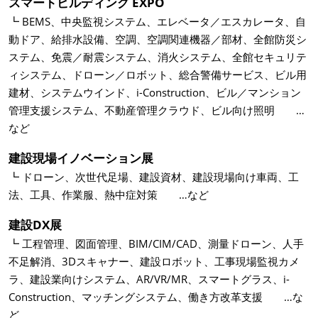
スマートビルディング EXPO
┗ BEMS、中央監視システム、エレベータ／エスカレータ、自
動ドア、給排水設備、空調、空調関連機器／部材、全館防災シ
ステム、免震／耐震システム、消火システム、全館セキュリテ
ィシステム、ドローン／ロボット、総合警備サービス、ビル用
建材、システムウインド、i-Construction、ビル／マンション
管理支援システム、不動産管理クラウド、ビル向け照明 …
など
建設現場イノベーション展
┗ ドローン、次世代足場、建設資材、建設現場向け車両、工
法、工具、作業服、熱中症対策 …など
建設DX展
┗ 工程管理、図面管理、BIM/CIM/CAD、測量ドローン、人手
不足解消、3Dスキャナー、建設ロボット、工事現場監視カメ
ラ、建設業向けシステム、AR/VR/MR、スマートグラス、i-
Construction、マッチングシステム、働き方改革支援 …な
ど