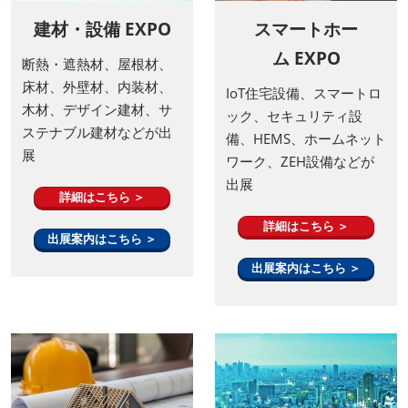
建材・設備 EXPO
スマートホー
ム EXPO
断熱・遮熱材、屋根材、
床材、外壁材、内装材、
IoT住宅設備、スマートロ
木材、デザイン建材、サ
ック、セキュリティ設
ステナブル建材などが出
備、HEMS、ホームネット
展
ワーク、ZEH設備などが
出展
詳細はこちら ＞
詳細はこちら ＞
出展案内はこちら ＞
出展案内はこちら ＞