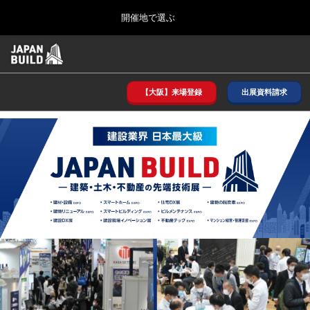
Press
ス
開催地で選ぶ
Escape
キ
to
ッ
close
ホーム
グ
プ
the
ロ
2026年08月26日
し
ー
menu.
インテックス大阪/ INTEX OSAKA
バ
【大阪】来場登録
出展資料請求
て
ル
進
ナ
8月_大阪
ビ
む
2026年08月26日
ゲ
インテックス大阪/ INTEX OSAKA
ー
シ
ョ
12月_東京
ン
2026年12月02日
を
東京ビッグサイト/Tokyo Big Sight
折
り
た
3月_建設DX展＋（プラス）
た
2027年03月17日
む
東京ビッグサイト/Tokyo Big Sight