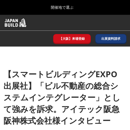
Press
ス
開催地で選ぶ
Escape
キ
to
ッ
close
ホーム
グ
プ
the
ロ
2026年08月26日
し
ー
menu.
インテックス大阪/ INTEX OSAKA
バ
【大阪】来場登録
出展資料請求
て
ル
進
ナ
8月_大阪
ビ
む
2026年08月26日
ゲ
インテックス大阪/ INTEX OSAKA
ー
シ
【スマートビルディングEXPO
ョ
12月_東京
ン
出展社】「ビル不動産の総合シ
2026年12月02日
を
東京ビッグサイト/Tokyo Big Sight
折
ステムインテグレーター」とし
り
た
3月_建設DX展＋（プラス）
た
て強みを訴求。アイテック阪急
2027年03月17日
む
東京ビッグサイト/Tokyo Big Sight
阪神株式会社様インタビュー