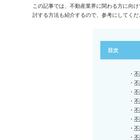
この記事では、不動産業界に関わる方に向け
討する方法も紹介するので、参考にしてくだ
目次
・
不
・
不
・
不
・
不
・
不
・
不
・
不
・
不