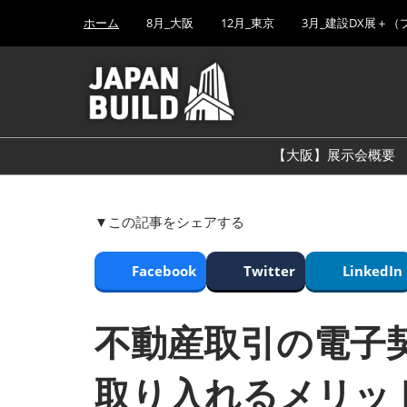
Press
ス
ホーム
8月_大阪
12月_東京
3月_建設DX展＋（
Escape
キ
to
ッ
close
プ
the
し
menu.
て
進
【大阪】展示会概要
む
▼この記事をシェアする
Facebook
Twitter
LinkedIn
不動産取引の電子
取り入れるメリッ