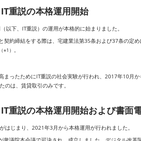
るIT重説の本格運用開始
説明（以下、IT重説）の運用が本格的に始まりました。
と契約締結をする際は、宅建業法第35条および37条の定
。
（※1）
まったためにIT重説の社会実験が行われ、2017年10月
まったのは、賃貸取引のみです。
るIT重説の本格運用開始および書面
験がはじまり、2021年3月から本格運用が行われました。
連法が衆議院本会議で可決され、成立しました。デジタル改革