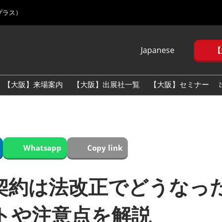
プラス）
Japanese
【
Japanese
English
【大阪】来場案内
【大阪】出展社一覧
【大阪】セミナー
Korean (Naver
Blog)
Whatsapp
Copy link
契約は法改正でどうなっ
トや注意点を解説