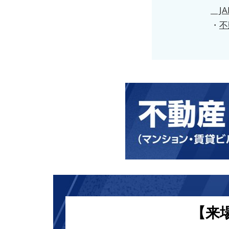
JA
・
不
【来