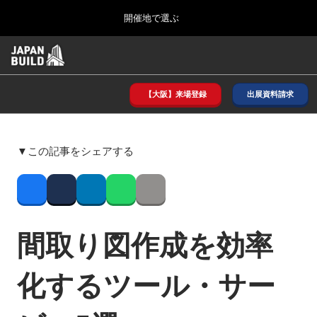
Press
ス
開催地で選ぶ
Escape
キ
to
ッ
close
ホーム
グ
プ
the
ロ
2026年08月26日
し
ー
menu.
インテックス大阪/ INTEX OSAKA
バ
【大阪】来場登録
出展資料請求
て
ル
進
ナ
8月_大阪
ビ
む
2026年08月26日
ゲ
インテックス大阪/ INTEX OSAKA
▼この記事をシェアする
ー
シ
ョ
12月_東京
ン
Facebook
Twitter
LinkedIn
Whatsapp
Copy link
2026年12月02日
を
東京ビッグサイト/Tokyo Big Sight
折
り
間取り図作成を効率
た
3月_建設DX展＋（プラス）
た
2027年03月17日
む
化するツール・サー
東京ビッグサイト/Tokyo Big Sight