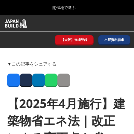
Press
ス
開催地で選ぶ
Escape
キ
to
ッ
close
ホーム
グ
プ
the
ロ
2026年08月26日
し
ー
menu.
インテックス大阪/ INTEX OSAKA
バ
【大阪】来場登録
出展資料請求
て
ル
進
ナ
8月_大阪
ビ
む
2026年08月26日
ゲ
インテックス大阪/ INTEX OSAKA
▼この記事をシェアする
ー
シ
ョ
12月_東京
ン
Facebook
Twitter
LinkedIn
Whatsapp
Copy link
2026年12月02日
を
東京ビッグサイト/Tokyo Big Sight
折
り
【2025年4月施行】建
た
3月_建設DX展＋（プラス）
た
2027年03月17日
む
築物省エネ法｜改正
東京ビッグサイト/Tokyo Big Sight