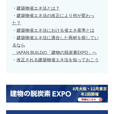
・
建築物省エネ法とは？
・
建築物省エネ法の改正により何が変わっ
た？
・
建築物省エネ法における省エネ基準とは
・
建築物省エネ法に適合した商材を探してい
るなら
JAPAN BUILDの「建物の脱炭素EXPO」へ
・
改正される建築物省エネ法を知っておこう