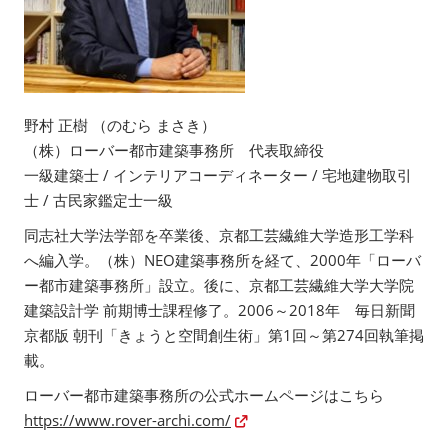
野村 正樹 （のむら まさき）
（株）ローバー都市建築事務所 代表取締役
一級建築士 / インテリアコーディネーター / 宅地建物取引
士 / 古民家鑑定士一級
同志社大学法学部を卒業後、京都工芸繊維大学造形工学科
へ編入学。（株）NEO建築事務所を経て、2000年「ローバ
ー都市建築事務所」設立。後に、京都工芸繊維大学大学院
建築設計学 前期博士課程修了。2006～2018年 毎日新聞
京都版 朝刊「きょうと空間創生術」第1回～第274回執筆掲
載。
ローバー都市建築事務所の公式ホームページはこちら
https://www.rover-archi.com/