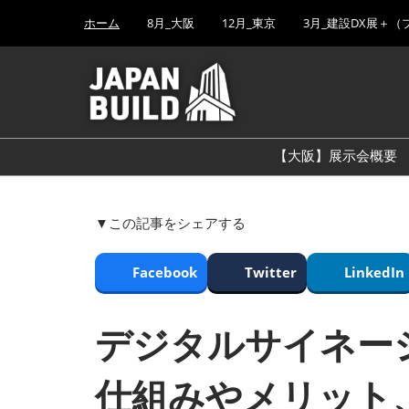
Press
ス
ホーム
8月_大阪
12月_東京
3月_建設DX展＋（
Escape
キ
to
ッ
close
プ
the
し
menu.
て
進
【大阪】展示会概要
む
▼この記事をシェアする
Facebook
Twitter
LinkedIn
デジタルサイネー
仕組みやメリット