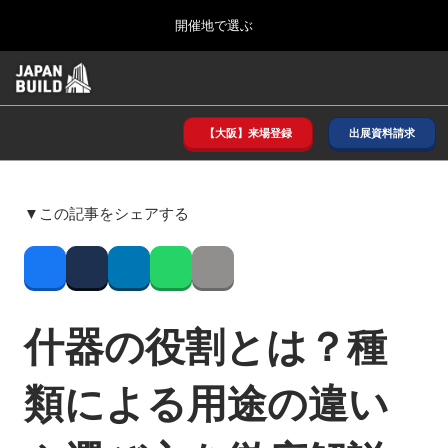
Press
ス
開催地で選ぶ
Escape
キ
to
ッ
close
ホーム
グ
プ
the
ロ
2026年08月26日
し
ー
menu.
インテックス大阪/ INTEX OSAKA
バ
【大阪】来場登録
出展資料請求
て
ル
進
ナ
8月_大阪
ビ
む
2026年08月26日
ゲ
インテックス大阪/ INTEX OSAKA
▼この記事をシェアする
ー
シ
ョ
12月_東京
ン
Facebook
Twitter
LinkedIn
Whatsapp
Copy link
2026年12月02日
を
東京ビッグサイト/Tokyo Big Sight
折
り
什器の役割とは？種
た
3月_建設DX展＋（プラス）
た
2027年03月17日
む
類による用途の違い
東京ビッグサイト/Tokyo Big Sight