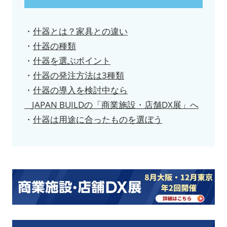
・
什器とは？家具との違い
・
什器の種類
・
什器を選ぶポイント
・
什器の発注方法は3種類
・
什器の導入を検討中なら
JAPAN BUILDの「商業施設・店舗DX展」へ
・
什器は用途に合ったものを選ぼう