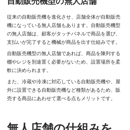
自動販売機型の無人店舗
従来の自動販売機を進化させ、店舗全体が自動販売
機になっている無人店舗もあります。自動販売機型
の無人店舗は、顧客がタッチパネルで商品を選び、
支払いが完了すると機械が商品を出す仕組みです。
自動販売機型の無人店舗であれば、商品を陳列する
棚やレジを別途置く必要がないため、設置場所を柔
軟に決められます。
また、冷蔵や冷凍に対応している自動販売機や、屋
外に設置できる自動販売機など種類があるため、販
売する商品にあわせて選べる点もメリットです。
無人店舗の仕組みを