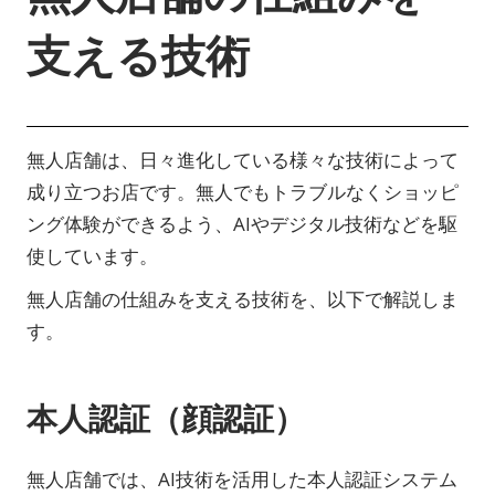
支える技術
無人店舗は、日々進化している様々な技術によって
成り立つお店です。無人でもトラブルなくショッピ
ング体験ができるよう、AIやデジタル技術などを駆
使しています。
無人店舗の仕組みを支える技術を、以下で解説しま
す。
本人認証（顔認証）
無人店舗では、AI技術を活用した本人認証システム