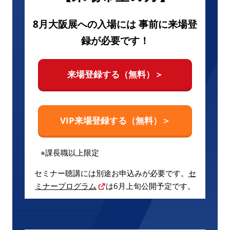
8月大阪展への入場には 事前に来場登
録が必要です！
来場登録する（無料）＞
VIP来場登録する（無料）＞
※課長職以上限定
セミナー聴講には別途お申込みが必要です。
セ
ミナープログラム
は6月上旬公開予定です。