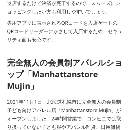
退店するだけで決済が完了するので、スムーズにシ
ョッピングしたい方も利用しやすいでしょう。
専用アプリに表示されるQRコードを入店ゲートの
QRコードリーダーにかざして入店するため、セキュ
リティ面も安心です。
完全無人の会員制アパレルショ
ップ「Manhattanstore
Mujin」
2021年11月1日、北海道札幌市に完全無人の会員制
子ども向けアパレル店「Manhattanstore Mujin」が
オープンしました。24時間営業で、コンビニでは取
り扱っていない子ども服やアパレル雑貨、日用雑貨