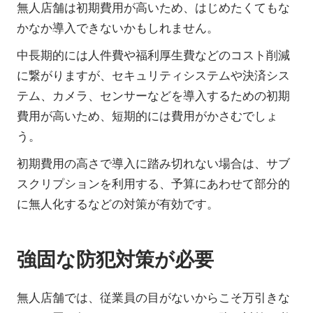
無人店舗は初期費用が高いため、はじめたくてもな
かなか導入できないかもしれません。
中長期的には人件費や福利厚生費などのコスト削減
に繋がりますが、セキュリティシステムや決済シス
テム、カメラ、センサーなどを導入するための初期
費用が高いため、短期的には費用がかさむでしょ
う。
初期費用の高さで導入に踏み切れない場合は、サブ
スクリプションを利用する、予算にあわせて部分的
に無人化するなどの対策が有効です。
強固な防犯対策が必要
無人店舗では、従業員の目がないからこそ万引きな