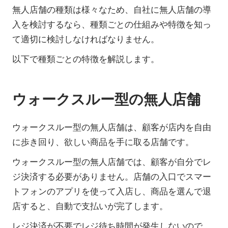
無人店舗の種類は様々なため、自社に無人店舗の導
入を検討するなら、種類ごとの仕組みや特徴を知っ
て適切に検討しなければなりません。
以下で種類ごとの特徴を解説します。
ウォークスルー型の無人店舗
ウォークスルー型の無人店舗は、顧客が店内を自由
に歩き回り、欲しい商品を手に取る店舗です。
ウォークスルー型の無人店舗では、顧客が自分でレ
ジ決済する必要がありません。店舗の入口でスマー
トフォンのアプリを使って入店し、商品を選んで退
店すると、自動で支払いが完了します。
レジ決済が不要でレジ待ち時間が発生しないので、