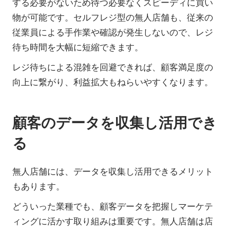
する必要がないため待つ必要なくスピーディに買い
物が可能です。セルフレジ型の無人店舗も、従来の
従業員による手作業や確認が発生しないので、レジ
待ち時間を大幅に短縮できます。
レジ待ちによる混雑を回避できれば、顧客満足度の
向上に繋がり、利益拡大もねらいやすくなります。
顧客のデータを収集し活用でき
る
無人店舗には、データを収集し活用できるメリット
もあります。
どういった業種でも、顧客データを把握しマーケテ
ィングに活かす取り組みは重要です。無人店舗は店