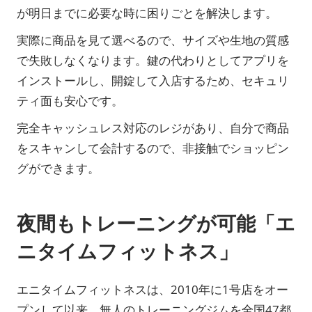
が明日までに必要な時に困りごとを解決します。
実際に商品を見て選べるので、サイズや生地の質感
で失敗しなくなります。鍵の代わりとしてアプリを
インストールし、開錠して入店するため、セキュリ
ティ面も安心です。
完全キャッシュレス対応のレジがあり、自分で商品
をスキャンして会計するので、非接触でショッピン
グができます。
夜間もトレーニングが可能「エ
ニタイムフィットネス」
エニタイムフィットネスは、2010年に1号店をオー
プンして以来、無人のトレーニングジムを全国47都