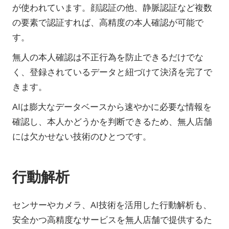
が使われています。顔認証の他、静脈認証など複数
の要素で認証すれば、高精度の本人確認が可能で
す。
無人の本人確認は不正行為を防止できるだけでな
く、登録されているデータと紐づけて決済を完了で
きます。
AIは膨大なデータベースから速やかに必要な情報を
確認し、本人かどうかを判断できるため、無人店舗
には欠かせない技術のひとつです。
行動解析
センサーやカメラ、AI技術を活用した行動解析も、
安全かつ高精度なサービスを無人店舗で提供するた