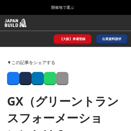
Press
ス
開催地で選ぶ
Escape
キ
to
ッ
close
ホーム
グ
プ
the
ロ
2026年08月26日
し
ー
menu.
インテックス大阪/ INTEX OSAKA
バ
【大阪】来場登録
出展資料請求
て
ル
進
ナ
8月_大阪
ビ
む
2026年08月26日
ゲ
インテックス大阪/ INTEX OSAKA
▼この記事をシェアする
ー
シ
ョ
12月_東京
ン
Facebook
Twitter
LinkedIn
Whatsapp
Copy link
2026年12月02日
を
東京ビッグサイト/Tokyo Big Sight
折
り
GX（グリーントラン
た
3月_建設DX展＋（プラス）
た
2027年03月17日
む
スフォーメーショ
東京ビッグサイト/Tokyo Big Sight