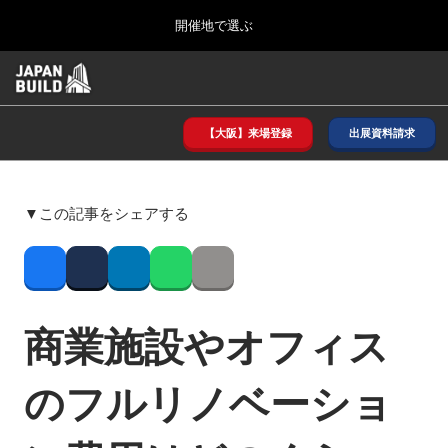
Press
ス
開催地で選ぶ
Escape
キ
to
ッ
close
ホーム
グ
プ
the
ロ
2026年08月26日
し
ー
menu.
インテックス大阪/ INTEX OSAKA
バ
【大阪】来場登録
出展資料請求
て
ル
進
ナ
8月_大阪
ビ
む
2026年08月26日
ゲ
インテックス大阪/ INTEX OSAKA
▼この記事をシェアする
ー
シ
ョ
12月_東京
ン
Facebook
Twitter
LinkedIn
Whatsapp
Copy link
2026年12月02日
を
東京ビッグサイト/Tokyo Big Sight
折
り
商業施設やオフィス
た
3月_建設DX展＋（プラス）
た
2027年03月17日
む
のフルリノベーショ
東京ビッグサイト/Tokyo Big Sight