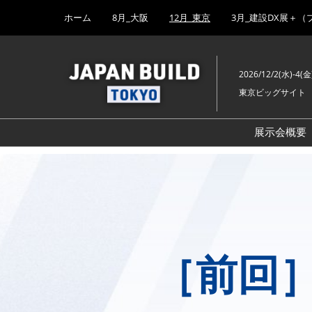
Press
ス
ホーム
8月_大阪
12月_東京
3月_建設DX展＋（
Escape
キ
to
ッ
close
プ
the
2026/12/2(水)-4(金
し
menu.
東京ビッグサイト
て
進
む
展示会概要
［前回