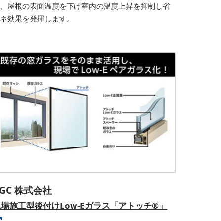
り、屋根の表面温度を下げ室内の温度上昇を抑制し省
エネ効果を発揮します。
AGC 株式会社
現場施工型後付けLow-Eガラス「アトッチ®」