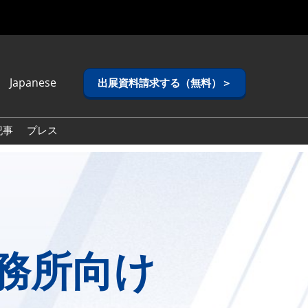
Japanese
出展資料請求する（無料）＞
anese
lish
記事
プレス
ean (Naver
g)
務所向け