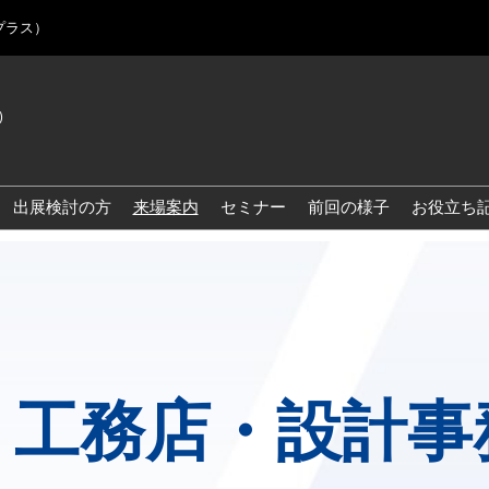
プラス）
)
Jap
Eng
出展検討の方
来場案内
セミナー
前回の様子
お役立ち
Kor
Blo
］工務店・設計事