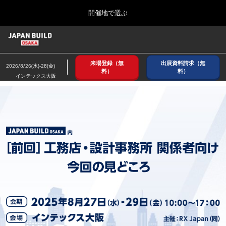
Press
ス
開催地で選ぶ
Escape
キ
to
ッ
close
ホーム
グ
プ
the
ロ
2026年08月26日
し
ー
menu.
インテックス大阪/ INTEX OSAKA
来場登録（無
出展資料請求（無
バ
2026/8/26(水)-28(金)
て
料）
料）
ル
インテックス大阪
進
ナ
8月_大阪
ビ
む
2026年08月26日
ゲ
インテックス大阪/ INTEX OSAKA
ー
シ
ョ
12月_東京
ン
2026年12月02日
を
東京ビッグサイト/Tokyo Big Sight
折
り
た
3月_建設DX展＋（プラス）
た
2027年03月17日
む
東京ビッグサイト/Tokyo Big Sight