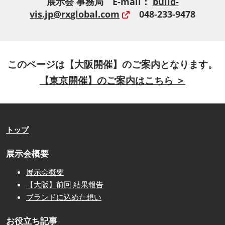
展示会 事務局 E-mail：
build-
vis.jp@rxglobal.com
048-233-9478
このページは【大阪開催】のご案内となります。
【東京開催】のご案内はこちら ＞
トップ
展示会概要
展示会概要
【大阪】前回 結果報告
ブランドに込めた想い
お役立ち記事