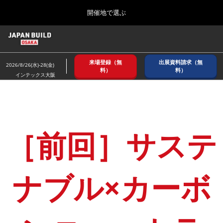
Press
ス
開催地で選ぶ
Escape
キ
to
ッ
close
ホーム
グ
プ
the
ロ
2026年08月26日
し
ー
menu.
インテックス大阪/ INTEX OSAKA
来場登録（無
出展資料請求（無
バ
2026/8/26(水)-28(金)
て
料）
料）
ル
インテックス大阪
進
ナ
8月_大阪
ビ
む
2026年08月26日
ゲ
インテックス大阪/ INTEX OSAKA
ー
シ
ョ
［前回］サステ
12月_東京
ン
2026年12月02日
を
東京ビッグサイト/Tokyo Big Sight
折
り
た
ナブル×カーボ
3月_建設DX展＋（プラス）
た
2027年03月17日
む
東京ビッグサイト/Tokyo Big Sight