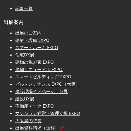
記事一覧
出展案内
出展のご案内
建材・設備 EXPO
スマートホーム EXPO
住宅DX展
建物の脱炭素 EXPO
建物リニューアル EXPO
スマートビルディング EXPO
ビルメンテナンス EXPO［大阪］
建設現場イノベーション展
建設DX展
不動産テック EXPO
マンション経営・管理支援 EXPO
大阪展の特長
出展資料請求（無料）