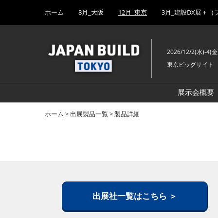
Press
ス
ホーム
8月_大阪
12月_東京
3月_建設DX展＋（
Escape
キ
to
ッ
close
プ
the
2026/12/2(水)-4(金
し
menu.
東京ビッグサイト
て
進
む
展示会概要
ホーム
>
出展製品一覧
> 製品詳細
出展社一覧はこちら ＞