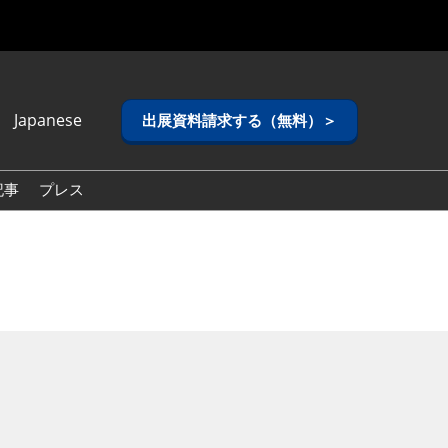
Japanese
出展資料請求する（無料）＞
anese
lish
記事
プレス
ean (Naver
g)