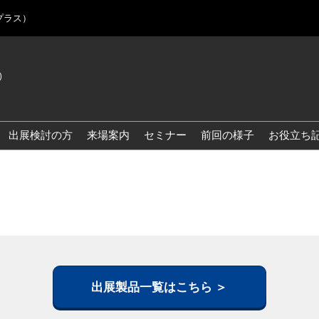
プラス）
)
Jap
Eng
出展検討の方
来場案内
セミナー
前回の様子
お役立ち
Kor
Blo
出展製品一覧はこちら ＞