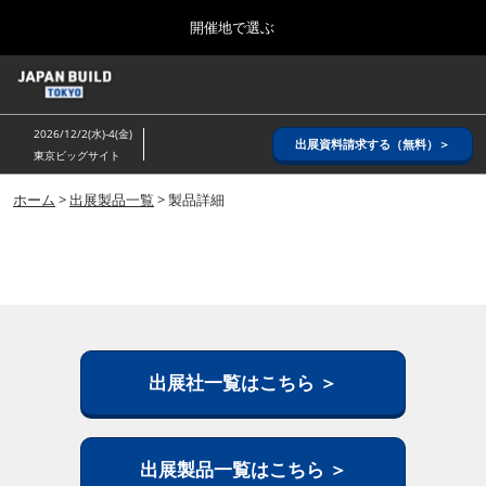
Press
ス
開催地で選ぶ
Escape
キ
to
ッ
close
ホーム
グ
プ
the
ロ
2026年08月26日
し
ー
menu.
インテックス大阪/ INTEX OSAKA
2026/12/2(水)-4(金)
バ
出展資料請求する（無料）＞
て
東京ビッグサイト
ル
進
ナ
8月_大阪
ビ
ホーム
>
出展製品一覧
> 製品詳細
む
2026年08月26日
ゲ
インテックス大阪/ INTEX OSAKA
ー
シ
ョ
12月_東京
ン
2026年12月02日
を
東京ビッグサイト/Tokyo Big Sight
折
り
た
出展社一覧はこちら ＞
3月_建設DX展＋（プラス）
た
2027年03月17日
む
東京ビッグサイト/Tokyo Big Sight
出展製品一覧はこちら ＞