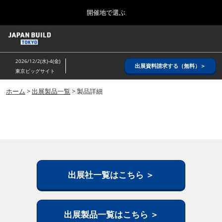
Press
ス
開催地で選ぶ
Escape
キ
to
ッ
close
ホーム
グ
プ
the
ロ
2026年08月26日
し
ー
menu.
インテックス大阪/ INTEX OSAKA
2026/12/2(水)-4(金)
バ
出展資料請求する（無料）＞
て
東京ビッグサイト
ル
進
ナ
8月_大阪
ビ
ホーム
>
出展製品一覧
> 製品詳細
む
2026年08月26日
ゲ
インテックス大阪/ INTEX OSAKA
ー
シ
ョ
12月_東京
ン
2026年12月02日
を
東京ビッグサイト/Tokyo Big Sight
折
り
た
出展社一覧はこちら ＞
3月_建設DX展＋（プラス）
た
2027年03月17日
む
東京ビッグサイト/Tokyo Big Sight
出展製品一覧はこちら ＞