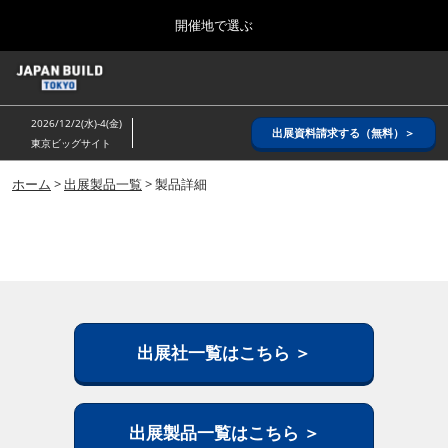
Press
ス
開催地で選ぶ
Escape
キ
to
ッ
close
ホーム
グ
プ
the
ロ
2026年08月26日
し
ー
menu.
インテックス大阪/ INTEX OSAKA
2026/12/2(水)-4(金)
バ
出展資料請求する（無料）＞
て
東京ビッグサイト
ル
進
ナ
8月_大阪
ビ
ホーム
>
出展製品一覧
> 製品詳細
む
2026年08月26日
ゲ
インテックス大阪/ INTEX OSAKA
ー
シ
ョ
12月_東京
ン
2026年12月02日
を
東京ビッグサイト/Tokyo Big Sight
折
り
た
出展社一覧はこちら ＞
3月_建設DX展＋（プラス）
た
2027年03月17日
む
東京ビッグサイト/Tokyo Big Sight
出展製品一覧はこちら ＞