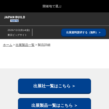
Press
ス
開催地で選ぶ
Escape
キ
to
ッ
close
ホーム
グ
プ
the
ロ
2026年08月26日
し
ー
menu.
インテックス大阪/ INTEX OSAKA
2026/12/2(水)-4(金)
バ
出展資料請求する（無料）＞
て
東京ビッグサイト
ル
進
ナ
8月_大阪
ビ
ホーム
>
出展製品一覧
> 製品詳細
む
2026年08月26日
ゲ
インテックス大阪/ INTEX OSAKA
ー
シ
ョ
12月_東京
ン
2026年12月02日
を
東京ビッグサイト/Tokyo Big Sight
折
り
た
出展社一覧はこちら ＞
3月_建設DX展＋（プラス）
た
2027年03月17日
む
東京ビッグサイト/Tokyo Big Sight
出展製品一覧はこちら ＞