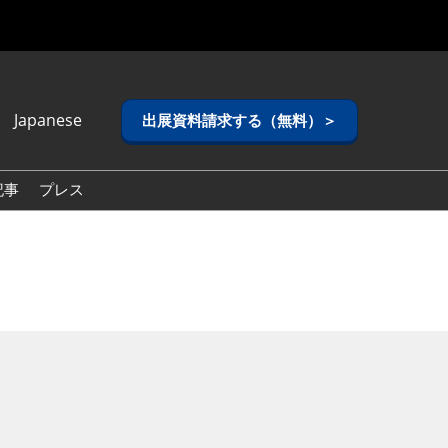
Japanese
出展資料請求する（無料）＞
anese
lish
記事
プレス
ean (Naver
g)