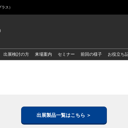
プラス）
)
Jap
Eng
出展検討の方
来場案内
セミナー
前回の様子
お役立ち
Kor
Blo
出展製品一覧はこちら ＞