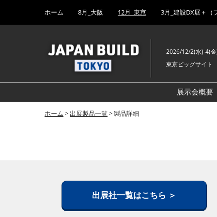
Press
ス
ホーム
8月_大阪
12月_東京
3月_建設DX展＋（
Escape
キ
to
ッ
close
プ
the
2026/12/2(水)-4(金
し
menu.
東京ビッグサイト
て
進
む
展示会概要
ホーム
>
出展製品一覧
> 製品詳細
出展社一覧はこちら ＞