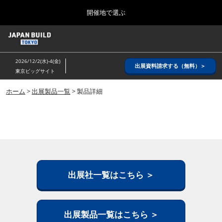
Press
ス
開催地で選ぶ
Escape
キ
to
ッ
close
ホーム
グ
プ
the
ロ
2026年08月26日
し
ー
menu.
インテックス大阪/ INTEX OSAKA
2026/12/2(水)-4(金)
バ
出展資料請求する（無料）＞
て
東京ビッグサイト
ル
進
ナ
8月_大阪
ビ
ホーム
>
出展製品一覧
> 製品詳細
む
2026年08月26日
ゲ
インテックス大阪/ INTEX OSAKA
ー
シ
ョ
12月_東京
ン
2026年12月02日
を
東京ビッグサイト/Tokyo Big Sight
折
り
た
出展社一覧はこちら ＞
3月_建設DX展＋（プラス）
た
2027年03月17日
む
東京ビッグサイト/Tokyo Big Sight
出展製品一覧はこちら ＞