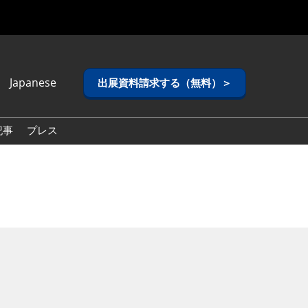
Japanese
出展資料請求する（無料）＞
anese
lish
記事
プレス
ean (Naver
g)