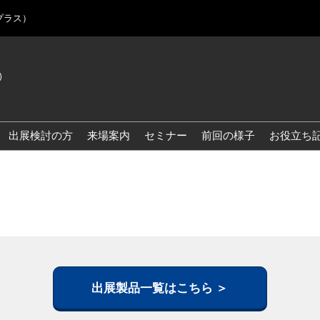
プラス）
)
Jap
Eng
出展検討の方
来場案内
セミナー
前回の様子
お役立ち
Kor
Blo
出展製品一覧はこちら ＞