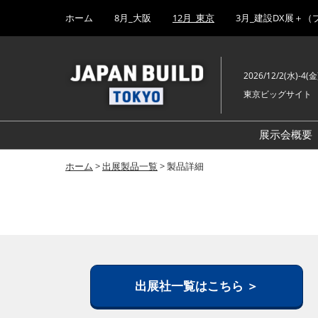
Press
ス
ホーム
8月_大阪
12月_東京
3月_建設DX展＋（
Escape
キ
to
ッ
close
プ
the
2026/12/2(水)-4(金
し
menu.
東京ビッグサイト
て
進
む
展示会概要
ホーム
>
出展製品一覧
> 製品詳細
出展社一覧はこちら ＞