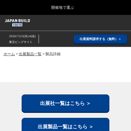
Press
ス
開催地で選ぶ
Escape
キ
to
ッ
close
ホーム
グ
プ
the
ロ
2026年08月26日
し
ー
menu.
インテックス大阪/ INTEX OSAKA
2026/12/2(水)-4(金)
バ
出展資料請求する（無料）＞
て
東京ビッグサイト
ル
進
ナ
8月_大阪
ビ
ホーム
>
出展製品一覧
> 製品詳細
む
2026年08月26日
ゲ
インテックス大阪/ INTEX OSAKA
ー
シ
ョ
12月_東京
ン
2026年12月02日
を
東京ビッグサイト/Tokyo Big Sight
折
り
た
出展社一覧はこちら ＞
3月_建設DX展＋（プラス）
た
2027年03月17日
む
東京ビッグサイト/Tokyo Big Sight
出展製品一覧はこちら ＞