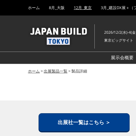
Press
ス
ホーム
8月_大阪
12月_東京
3月_建設DX展＋（
Escape
キ
to
ッ
close
プ
the
2026/12/2(水)-4(金
し
menu.
東京ビッグサイト
て
進
む
展示会概要
ホーム
>
出展製品一覧
> 製品詳細
出展社一覧はこちら ＞