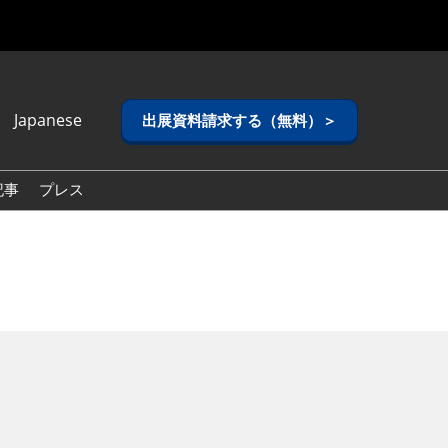
Japanese
出展資料請求する（無料）＞
anese
lish
記事
プレス
ean (Naver
g)