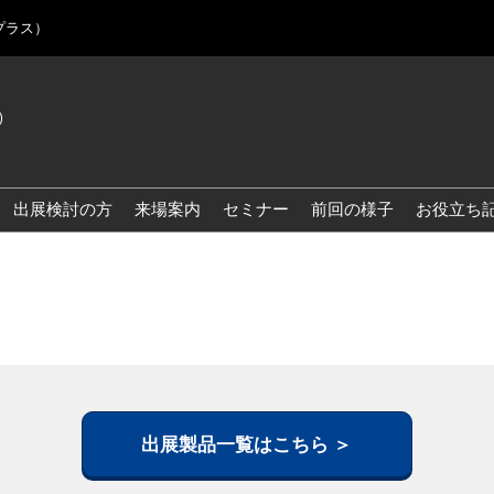
プラス）
)
Jap
Eng
出展検討の方
来場案内
セミナー
前回の様子
お役立ち
Kor
Blo
出展製品一覧はこちら ＞