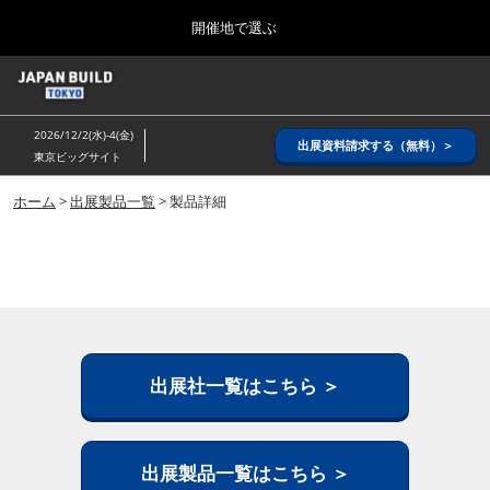
Press
ス
開催地で選ぶ
Escape
キ
to
ッ
close
ホーム
グ
プ
the
ロ
2026年08月26日
し
ー
menu.
インテックス大阪/ INTEX OSAKA
2026/12/2(水)-4(金)
バ
出展資料請求する（無料）＞
て
東京ビッグサイト
ル
進
ナ
8月_大阪
ビ
ホーム
>
出展製品一覧
> 製品詳細
む
2026年08月26日
ゲ
インテックス大阪/ INTEX OSAKA
ー
シ
ョ
12月_東京
ン
2026年12月02日
を
東京ビッグサイト/Tokyo Big Sight
折
り
た
出展社一覧はこちら ＞
3月_建設DX展＋（プラス）
た
2027年03月17日
む
東京ビッグサイト/Tokyo Big Sight
出展製品一覧はこちら ＞