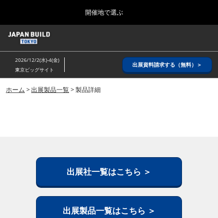
Press
ス
開催地で選ぶ
Escape
キ
to
ッ
close
ホーム
グ
プ
the
ロ
2026年08月26日
し
ー
menu.
インテックス大阪/ INTEX OSAKA
2026/12/2(水)-4(金)
バ
出展資料請求する（無料）＞
て
東京ビッグサイト
ル
進
ナ
8月_大阪
ビ
ホーム
>
出展製品一覧
> 製品詳細
む
2026年08月26日
ゲ
インテックス大阪/ INTEX OSAKA
ー
シ
ョ
12月_東京
ン
2026年12月02日
を
東京ビッグサイト/Tokyo Big Sight
折
り
た
出展社一覧はこちら ＞
3月_建設DX展＋（プラス）
た
2027年03月17日
む
東京ビッグサイト/Tokyo Big Sight
出展製品一覧はこちら ＞