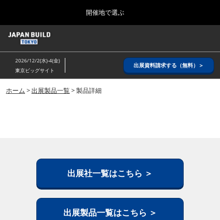
Press
ス
開催地で選ぶ
Escape
キ
to
ッ
close
ホーム
グ
プ
the
ロ
2026年08月26日
し
ー
menu.
インテックス大阪/ INTEX OSAKA
2026/12/2(水)-4(金)
バ
出展資料請求する（無料）＞
て
東京ビッグサイト
ル
進
ナ
8月_大阪
ビ
ホーム
>
出展製品一覧
> 製品詳細
む
2026年08月26日
ゲ
インテックス大阪/ INTEX OSAKA
ー
シ
ョ
12月_東京
ン
2026年12月02日
を
東京ビッグサイト/Tokyo Big Sight
折
り
た
出展社一覧はこちら ＞
3月_建設DX展＋（プラス）
た
2027年03月17日
む
東京ビッグサイト/Tokyo Big Sight
出展製品一覧はこちら ＞