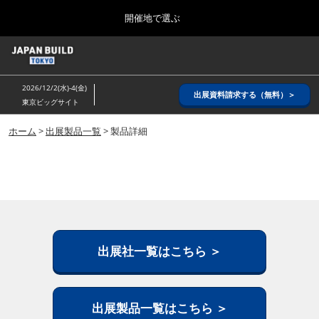
Press
ス
開催地で選ぶ
Escape
キ
to
ッ
close
ホーム
グ
プ
the
ロ
2026年08月26日
し
ー
menu.
インテックス大阪/ INTEX OSAKA
2026/12/2(水)-4(金)
バ
出展資料請求する（無料）＞
て
東京ビッグサイト
ル
進
ナ
8月_大阪
ビ
ホーム
>
出展製品一覧
> 製品詳細
む
2026年08月26日
ゲ
インテックス大阪/ INTEX OSAKA
ー
シ
ョ
12月_東京
ン
2026年12月02日
を
東京ビッグサイト/Tokyo Big Sight
折
り
た
出展社一覧はこちら ＞
3月_建設DX展＋（プラス）
た
2027年03月17日
む
東京ビッグサイト/Tokyo Big Sight
出展製品一覧はこちら ＞