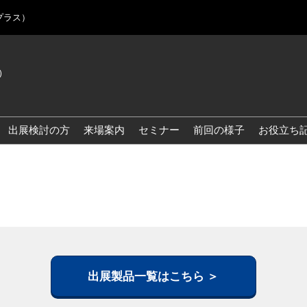
プラス）
)
Jap
Eng
出展検討の方
来場案内
セミナー
前回の様子
お役立ち
Kor
Blo
出展製品一覧はこちら ＞