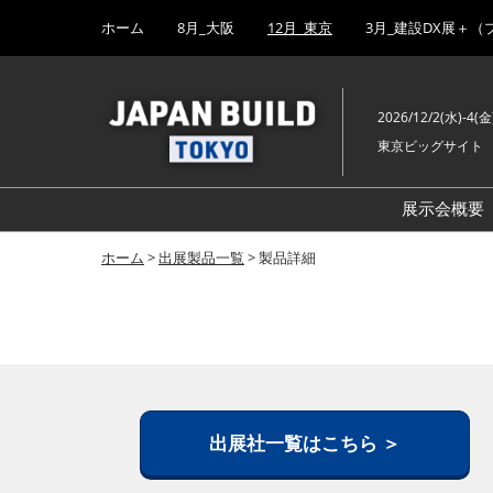
Press
ス
ホーム
8月_大阪
12月_東京
3月_建設DX展＋（
Escape
キ
to
ッ
close
プ
the
2026/12/2(水)-4(金
し
menu.
東京ビッグサイト
て
進
む
展示会概要
ホーム
>
出展製品一覧
> 製品詳細
出展社一覧はこちら ＞