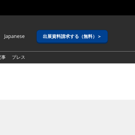
Japanese
出展資料請求する（無料）＞
anese
lish
記事
プレス
ean (Naver
g)