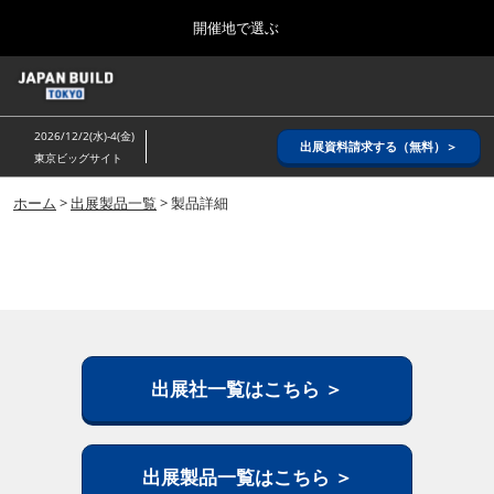
Press
ス
開催地で選ぶ
Escape
キ
to
ッ
close
ホーム
グ
プ
the
ロ
2026年08月26日
し
ー
menu.
インテックス大阪/ INTEX OSAKA
2026/12/2(水)-4(金)
バ
出展資料請求する（無料）＞
て
東京ビッグサイト
ル
進
ナ
8月_大阪
ビ
ホーム
>
出展製品一覧
> 製品詳細
む
2026年08月26日
ゲ
インテックス大阪/ INTEX OSAKA
ー
シ
ョ
12月_東京
ン
2026年12月02日
を
東京ビッグサイト/Tokyo Big Sight
折
り
た
出展社一覧はこちら ＞
3月_建設DX展＋（プラス）
た
2027年03月17日
む
東京ビッグサイト/Tokyo Big Sight
出展製品一覧はこちら ＞