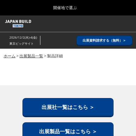
Press
ス
開催地で選ぶ
Escape
キ
to
ッ
close
ホーム
グ
プ
the
ロ
2026年08月26日
し
ー
menu.
インテックス大阪/ INTEX OSAKA
2026/12/2(水)-4(金)
バ
出展資料請求する（無料）＞
て
東京ビッグサイト
ル
進
ナ
8月_大阪
ビ
ホーム
>
出展製品一覧
> 製品詳細
む
2026年08月26日
ゲ
インテックス大阪/ INTEX OSAKA
ー
シ
ョ
12月_東京
ン
2026年12月02日
を
東京ビッグサイト/Tokyo Big Sight
折
り
た
出展社一覧はこちら ＞
3月_建設DX展＋（プラス）
た
2027年03月17日
む
東京ビッグサイト/Tokyo Big Sight
出展製品一覧はこちら ＞