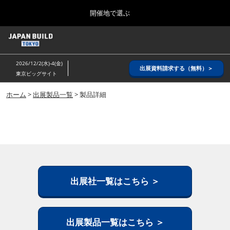
Press
ス
開催地で選ぶ
Escape
キ
to
ッ
close
ホーム
グ
プ
the
ロ
2026年08月26日
し
ー
menu.
インテックス大阪/ INTEX OSAKA
2026/12/2(水)-4(金)
バ
出展資料請求する（無料）＞
て
東京ビッグサイト
ル
進
ナ
8月_大阪
ビ
ホーム
>
出展製品一覧
> 製品詳細
む
2026年08月26日
ゲ
インテックス大阪/ INTEX OSAKA
ー
シ
ョ
12月_東京
ン
2026年12月02日
を
東京ビッグサイト/Tokyo Big Sight
折
り
た
出展社一覧はこちら ＞
3月_建設DX展＋（プラス）
た
2027年03月17日
む
東京ビッグサイト/Tokyo Big Sight
出展製品一覧はこちら ＞