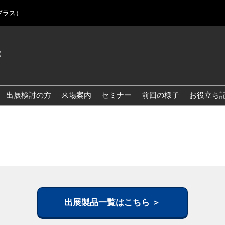
プラス）
)
Jap
Eng
出展検討の方
来場案内
セミナー
前回の様子
お役立ち
Kor
Blo
出展製品一覧はこちら ＞