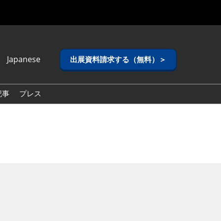
Japanese
出展資料請求する（無料）＞
anese
lish
記事
プレス
ean (Naver
g)