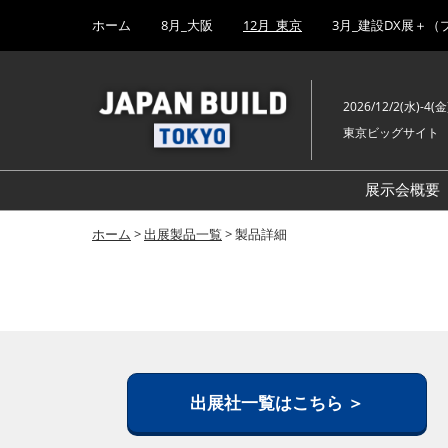
Press
ス
ホーム
8月_大阪
12月_東京
3月_建設DX展＋（
Escape
キ
to
ッ
close
プ
the
2026/12/2(水)-4(金
し
menu.
東京ビッグサイト
て
進
む
展示会概要
ホーム
>
出展製品一覧
> 製品詳細
出展社一覧はこちら ＞