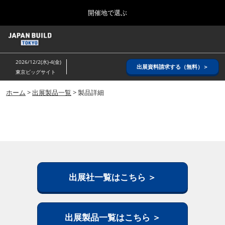
Press
ス
開催地で選ぶ
Escape
キ
to
ッ
close
ホーム
グ
プ
the
ロ
2026年08月26日
し
ー
menu.
インテックス大阪/ INTEX OSAKA
2026/12/2(水)-4(金)
バ
出展資料請求する（無料）＞
て
東京ビッグサイト
ル
進
ナ
8月_大阪
ビ
ホーム
>
出展製品一覧
> 製品詳細
む
2026年08月26日
ゲ
インテックス大阪/ INTEX OSAKA
ー
シ
ョ
12月_東京
ン
2026年12月02日
を
東京ビッグサイト/Tokyo Big Sight
折
り
た
出展社一覧はこちら ＞
3月_建設DX展＋（プラス）
た
2027年03月17日
む
東京ビッグサイト/Tokyo Big Sight
出展製品一覧はこちら ＞