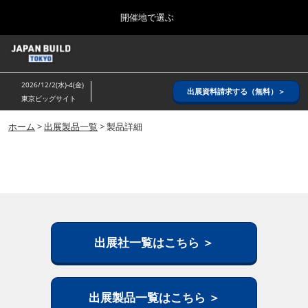
Press
ス
開催地で選ぶ
Escape
キ
to
ッ
close
ホーム
グ
プ
the
ロ
2026年08月26日
し
ー
menu.
インテックス大阪/ INTEX OSAKA
2026/12/2(水)-4(金)
バ
出展資料請求する（無料）＞
て
東京ビッグサイト
ル
進
ナ
8月_大阪
ビ
ホーム
>
出展製品一覧
> 製品詳細
む
2026年08月26日
ゲ
インテックス大阪/ INTEX OSAKA
ー
シ
ョ
12月_東京
ン
2026年12月02日
を
東京ビッグサイト/Tokyo Big Sight
折
り
た
出展社一覧はこちら ＞
3月_建設DX展＋（プラス）
た
2027年03月17日
む
東京ビッグサイト/Tokyo Big Sight
出展製品一覧はこちら ＞