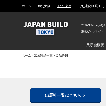
Press
ス
ホーム
8月_大阪
12月_東京
3月_建設DX展＋（
Escape
キ
to
ッ
close
プ
the
2026/12/2(水)-4(金
し
menu.
東京ビッグサイト
て
進
む
展示会概要
ホーム
>
出展製品一覧
> 製品詳細
出展社一覧はこちら ＞