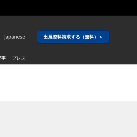
Japanese
出展資料請求する（無料）＞
anese
lish
記事
プレス
ean (Naver
g)