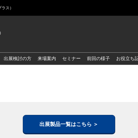
プラス）
)
Jap
Eng
出展検討の方
来場案内
セミナー
前回の様子
お役立ち
Kor
Blo
出展製品一覧はこちら ＞