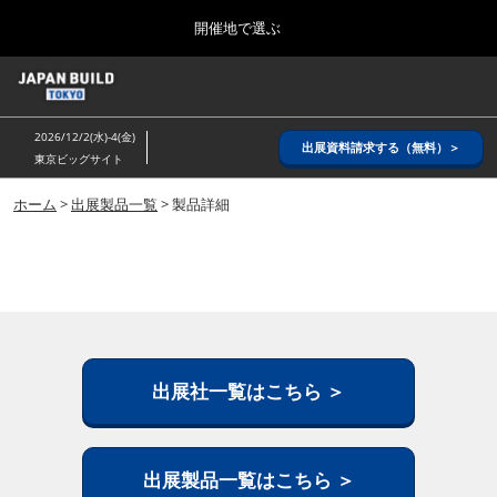
Press
ス
開催地で選ぶ
Escape
キ
to
ッ
close
ホーム
グ
プ
the
ロ
2026年08月26日
し
ー
menu.
インテックス大阪/ INTEX OSAKA
2026/12/2(水)-4(金)
バ
出展資料請求する（無料）＞
て
東京ビッグサイト
ル
進
ナ
8月_大阪
ビ
ホーム
>
出展製品一覧
> 製品詳細
む
2026年08月26日
ゲ
インテックス大阪/ INTEX OSAKA
ー
シ
ョ
12月_東京
ン
2026年12月02日
を
東京ビッグサイト/Tokyo Big Sight
折
り
た
出展社一覧はこちら ＞
3月_建設DX展＋（プラス）
た
2027年03月17日
む
東京ビッグサイト/Tokyo Big Sight
出展製品一覧はこちら ＞