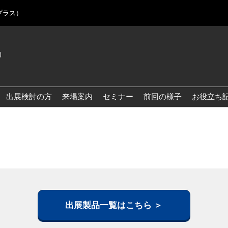
プラス）
)
Jap
Eng
出展検討の方
来場案内
セミナー
前回の様子
お役立ち
Kor
Blo
出展製品一覧はこちら ＞