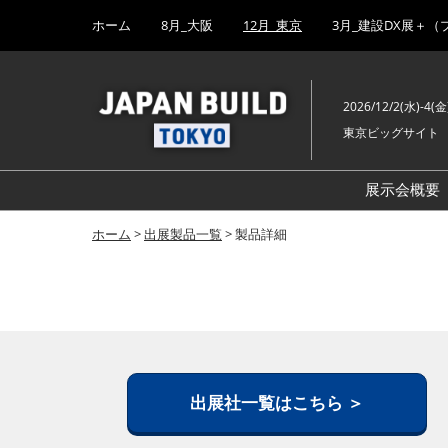
Press
ス
ホーム
8月_大阪
12月_東京
3月_建設DX展＋（
Escape
キ
to
ッ
close
プ
the
2026/12/2(水)-4(金
し
menu.
東京ビッグサイト
て
進
む
展示会概要
ホーム
>
出展製品一覧
> 製品詳細
出展社一覧はこちら ＞