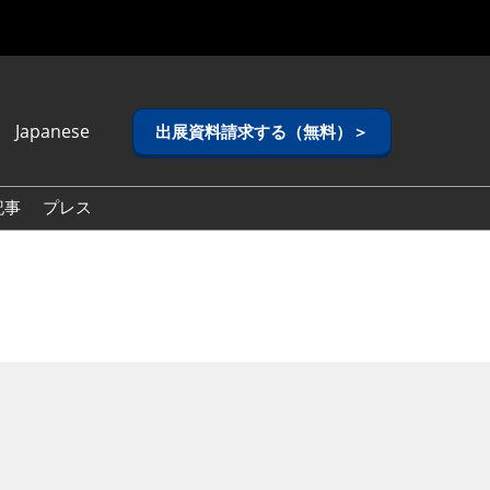
Japanese
出展資料請求する（無料）＞
anese
lish
記事
プレス
ean (Naver
g)